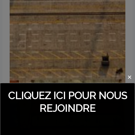
✕
CLIQUEZ ICI POUR NOUS
REJOINDRE